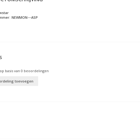
wstar
ummer:
NEWMON---ASP
S
op basis van
0
beoordelingen
ordeling toevoegen