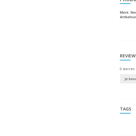
Merk:
Ne
Artikeln
REVIEW
0
sterren 
Je beo
TAGS