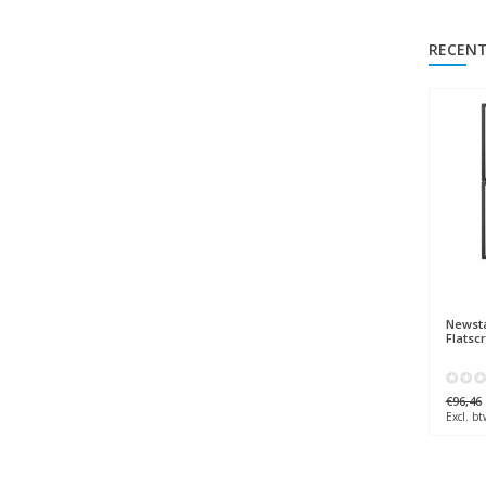
RECENT
Newst
Flatsc
€96,46
Excl. bt