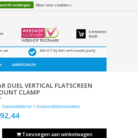
bericht verbergen
Meer over cookies »
0
Artikelen
en
€0,00
en uw
Alle ICT bij één vertrouwde partij
N
AANBIEDINGEN
AR
DUEL VERTICAL FLATSCREEN
OUNT CLAMP
P
0 beoordeling (en)
|
Je beoordeling toevoegen
92,44
Toevoegen aan winkelwagen