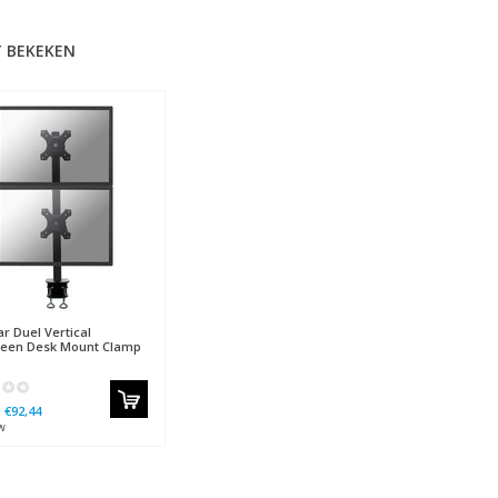
 BEKEKEN
ar
Duel Vertical
reen Desk Mount Clamp
€92,44
w