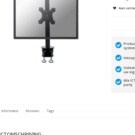
Aan verla
Produc
syste
Inkoop
Volled
uw ei
Alle I
partij
 informatie
Reviews
Tags
CTOMSCHRIJVING