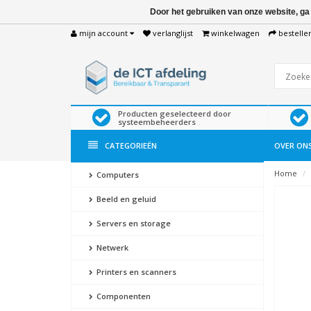
Door het gebruiken van onze website, ga
mijn account
verlanglijst
winkelwagen
bestelle
Producten geselecteerd door
systeembeheerders
CATEGORIEËN
OVER ON
Home
Computers
Beeld en geluid
Servers en storage
Netwerk
Printers en scanners
Componenten