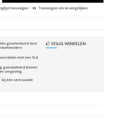
nglijst toevoegen
Toevoegen om te vergelijken
VEILIG WINKELEN
ten geselecteerd door
embeheerders
voordelen met een SLA
ig geïnstalleerd binnen
gen omgeving
CT bij één vertrouwde