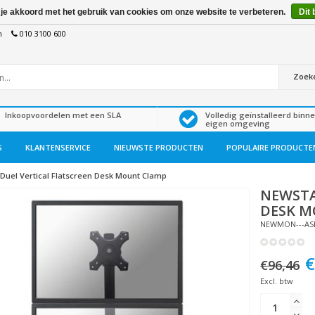
 je akkoord met het gebruik van cookies om onze website te verbeteren.
Dit 
n
010 3100 600
Zoek
Inkoopvoordelen met een SLA
Volledig geïnstalleerd binn
eigen omgeving
S
KLANTENSERVICE
NIEUWSTE PRODUCTEN
POPULAIRE PRODUCTE
Duel Vertical Flatscreen Desk Mount Clamp
NEWST
DESK M
NEWMON---AS
€
€96,46
Excl. btw