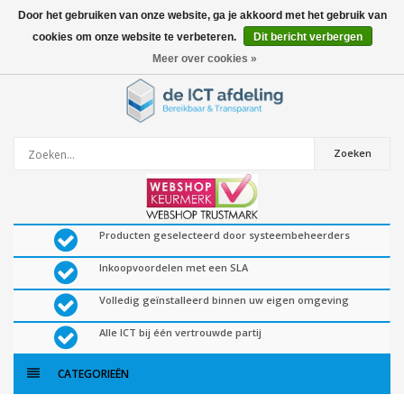
Door het gebruiken van onze website, ga je akkoord met het gebruik van
cookies om onze website te verbeteren.
Dit bericht verbergen
0
artikelen
Meer over cookies »
Zoeken
Producten geselecteerd door systeembeheerders
Inkoopvoordelen met een SLA
Volledig geïnstalleerd binnen uw eigen omgeving
Alle ICT bij één vertrouwde partij
CATEGORIEËN