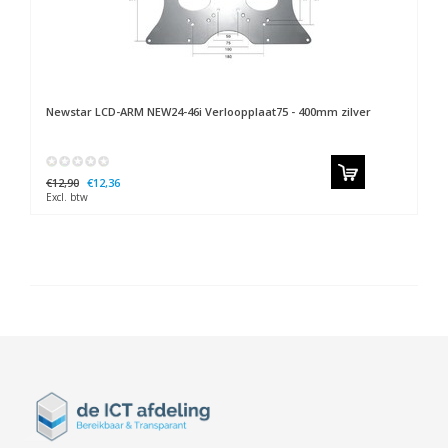
Newstar
LCD-ARM NEW24-46i Verloopplaat75 - 400mm zilver
€12,90
€12,36
Excl. btw