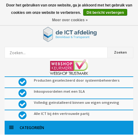
Door het gebruiken van onze website, ga je akkoord met het gebruik van
cookies om onze website te verbeteren.
Dit bericht verbergen
0
artikelen
Meer over cookies »
Zoeken
Producten geselecteerd door systeembeheerders
Inkoopvoordelen met een SLA
Volledig geïnstalleerd binnen uw eigen omgeving
Alle ICT bij één vertrouwde partij
CATEGORIEËN