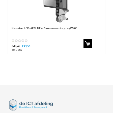
Newstar
LCD-ARM NEW 5 movements greyW400
€45,46
€43,56
Excl. btw