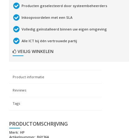
Producten geselecteerd door systeembeheerders
Inkoopvoordelen met een SLA
Volledig geïnstalleerd binnen uw eigen omgeving
Alle ICT bij één vertrouwde partij
VEILIG WINKELEN
Product informatie
Reviews
Tags
PRODUCTOMSCHRIJVING
Merk:
HP
Artikelnummer:
B6Y36A