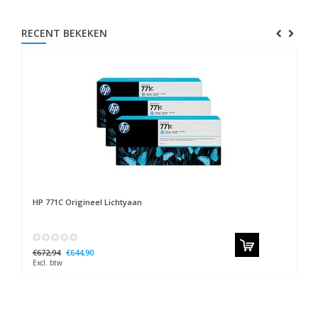
RECENT BEKEKEN
HP
771C Origineel Lichtyaan
€672,94
€644,90
Excl. btw