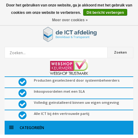
Door het gebruiken van onze website, ga je akkoord met het gebruik van
cookies om onze website te verbeteren.
Dit bericht verbergen
0
artikelen
Meer over cookies »
Zoeken
Producten geselecteerd door systeembeheerders
Inkoopvoordelen met een SLA
Volledig geïnstalleerd binnen uw eigen omgeving
Alle ICT bij één vertrouwde partij
CATEGORIEËN