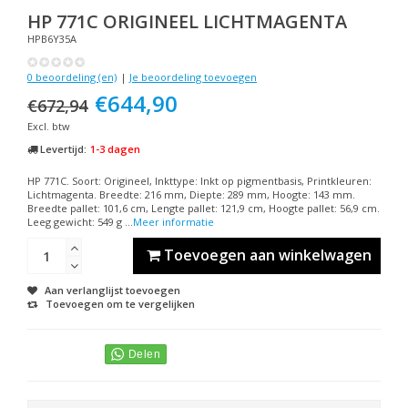
HP
771C ORIGINEEL LICHTMAGENTA
HPB6Y35A
0 beoordeling (en)
|
Je beoordeling toevoegen
€644,90
€672,94
Excl. btw
Levertijd:
1-3 dagen
HP 771C. Soort: Origineel, Inkttype: Inkt op pigmentbasis, Printkleuren:
Lichtmagenta. Breedte: 216 mm, Diepte: 289 mm, Hoogte: 143 mm.
Breedte pallet: 101,6 cm, Lengte pallet: 121,9 cm, Hoogte pallet: 56,9 cm.
Leeg gewicht: 549 g ...
Meer informatie
Toevoegen aan winkelwagen
Aan verlanglijst toevoegen
Toevoegen om te vergelijken