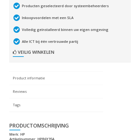
Producten geselecteerd door systeembeheerders
Inkoopvoordelen met een SLA
Volledig geïnstalleerd binnen uw eigen omgeving
Alle ICT bij één vertrouwde partij
VEILIG WINKELEN
Product informatie
Reviews
Tags
PRODUCTOMSCHRIJVING
Merk:
HP
Artikelnummer:
HPB6Y35A