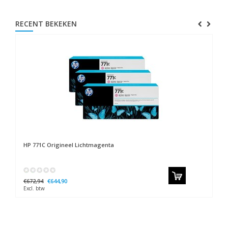
RECENT BEKEKEN
HP
771C Origineel Lichtmagenta
€672,94
€644,90
Excl. btw