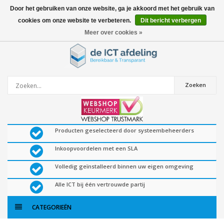
Door het gebruiken van onze website, ga je akkoord met het gebruik van
cookies om onze website te verbeteren.
Dit bericht verbergen
0
artikelen
Meer over cookies »
Zoeken
Producten geselecteerd door systeembeheerders
Inkoopvoordelen met een SLA
Volledig geïnstalleerd binnen uw eigen omgeving
Alle ICT bij één vertrouwde partij
CATEGORIEËN