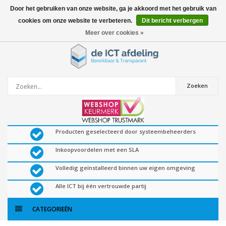
Door het gebruiken van onze website, ga je akkoord met het gebruik van
cookies om onze website te verbeteren.
Dit bericht verbergen
0
artikelen
Meer over cookies »
Zoeken
Producten geselecteerd door systeembeheerders
Inkoopvoordelen met een SLA
Volledig geïnstalleerd binnen uw eigen omgeving
Alle ICT bij één vertrouwde partij
CATEGORIEËN