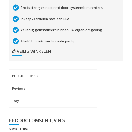
Producten geselecteerd door systeembeheerders
Inkoopvoordelen met een SLA
Volledig geïnstalleerd binnen uw eigen omgeving
Alle ICT bij één vertrouwde partij
VEILIG WINKELEN
Product informatie
Reviews
Tags
PRODUCTOMSCHRIJVING
Merk:
Trust