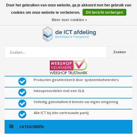
Door het gebruiken van onze website, ga je akkoord met het gebruik van
cookies om onze website te verbeteren.
Dit bericht verbergen
0
artikelen
Meer over cookies »
Zoeken
Producten geselecteerd door systeembeheerders
Inkoopvoordelen met een SLA
Volledig geïnstalleerd binnen uw eigen omgeving
Alle ICT bij één vertrouwde partij
CATEGORIEËN