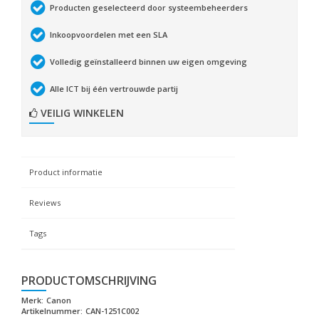
Producten geselecteerd door systeembeheerders
Inkoopvoordelen met een SLA
Volledig geïnstalleerd binnen uw eigen omgeving
Alle ICT bij één vertrouwde partij
VEILIG WINKELEN
Product informatie
Reviews
Tags
PRODUCTOMSCHRIJVING
Merk:
Canon
Artikelnummer:
CAN-1251C002