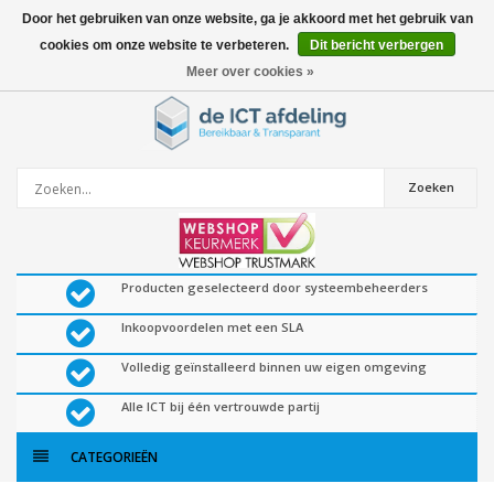
Door het gebruiken van onze website, ga je akkoord met het gebruik van
cookies om onze website te verbeteren.
Dit bericht verbergen
0
artikelen
Meer over cookies »
Zoeken
Producten geselecteerd door systeembeheerders
Inkoopvoordelen met een SLA
Volledig geïnstalleerd binnen uw eigen omgeving
Alle ICT bij één vertrouwde partij
CATEGORIEËN