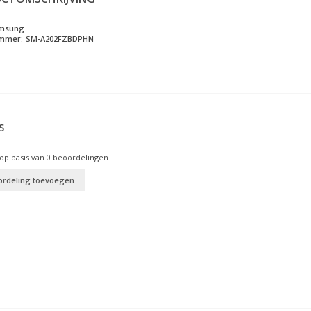
msung
ummer:
SM-A202FZBDPHN
S
op basis van
0
beoordelingen
ordeling toevoegen