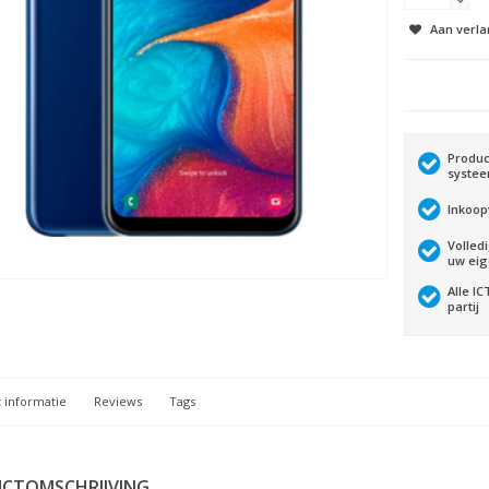
Aan verla
Produc
syste
Inkoop
Volled
uw ei
Alle I
partij
 informatie
Reviews
Tags
CTOMSCHRIJVING