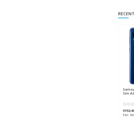
RECENT
Sams
Sim A2
€152,4
Excl. bt