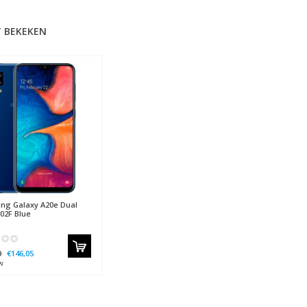
 BEKEKEN
ung
Galaxy A20e Dual
02F Blue
0
€146,05
w