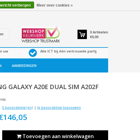
bericht verbergen
Meer over cookies »
0
Artikelen
en
€0,00
en uw
Alle ICT bij één vertrouwde partij
N
AANBIEDINGEN
NG
GALAXY A20E DUAL SIM A202F
PHN
0 beoordeling (en)
|
Je beoordeling toevoegen
€146,05
Toevoegen aan winkelwagen