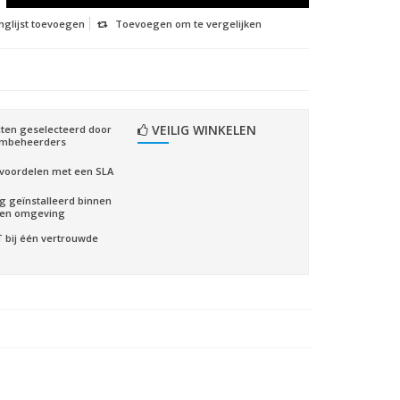
nglijst toevoegen
Toevoegen om te vergelijken
VEILIG WINKELEN
ten geselecteerd door
embeheerders
voordelen met een SLA
ig geïnstalleerd binnen
gen omgeving
CT bij één vertrouwde