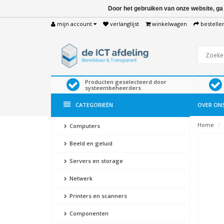
Door het gebruiken van onze website, ga
mijn account
verlanglijst
winkelwagen
bestelle
Producten geselecteerd door
systeembeheerders
CATEGORIEËN
OVER ON
Home
Computers
Beeld en geluid
Servers en storage
Netwerk
Printers en scanners
Componenten