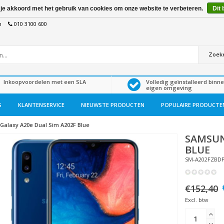
 je akkoord met het gebruik van cookies om onze website te verbeteren.
Dit 
n
010 3100 600
Zoek
Inkoopvoordelen met een SLA
Volledig geïnstalleerd binn
eigen omgeving
S
KLANTENSERVICE
NIEUWSTE PRODUCTEN
POPULAIRE PRODUCTE
Galaxy A20e Dual Sim A202F Blue
SAMSU
BLUE
SM-A202FZBD
€152,40
Excl. btw