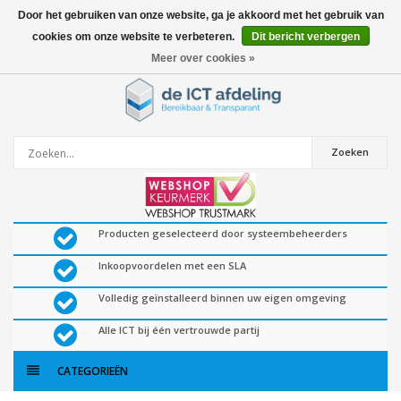
Door het gebruiken van onze website, ga je akkoord met het gebruik van
cookies om onze website te verbeteren.
Dit bericht verbergen
0
artikelen
Meer over cookies »
Zoeken
Producten geselecteerd door systeembeheerders
Inkoopvoordelen met een SLA
Volledig geïnstalleerd binnen uw eigen omgeving
Alle ICT bij één vertrouwde partij
CATEGORIEËN