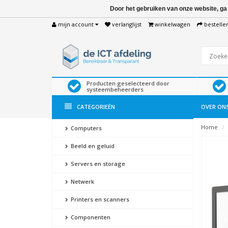
Door het gebruiken van onze website, ga
mijn account
verlanglijst
winkelwagen
bestelle
Producten geselecteerd door
systeembeheerders
CATEGORIEËN
OVER ON
Home
Computers
Beeld en geluid
Servers en storage
Netwerk
Printers en scanners
Componenten