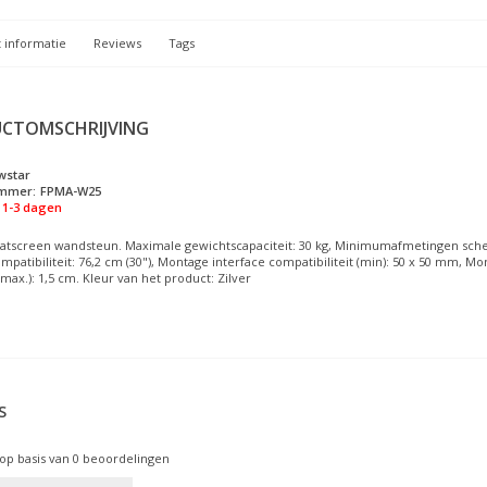
 informatie
Reviews
Tags
CTOMSCHRIJVING
wstar
ummer:
FPMA-W25
1-3 dagen
latscreen wandsteun. Maximale gewichtscapaciteit: 30 kg, Minimumafmetingen sche
atibiliteit: 76,2 cm (30"), Montage interface compatibiliteit (min): 50 x 50 mm, Mon
max.): 1,5 cm. Kleur van het product: Zilver
S
op basis van
0
beoordelingen