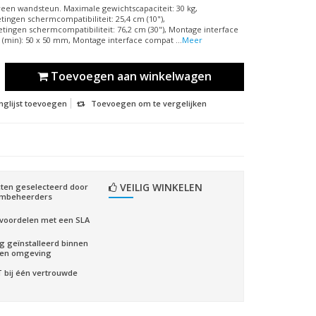
reen wandsteun. Maximale gewichtscapaciteit: 30 kg,
ngen schermcompatibiliteit: 25,4 cm (10"),
ngen schermcompatibiliteit: 76,2 cm (30"), Montage interface
t (min): 50 x 50 mm, Montage interface compat ...
Meer
Toevoegen aan winkelwagen
nglijst toevoegen
Toevoegen om te vergelijken
VEILIG WINKELEN
ten geselecteerd door
embeheerders
voordelen met een SLA
ig geïnstalleerd binnen
gen omgeving
CT bij één vertrouwde