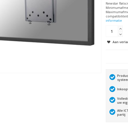
Newstar flatsc
Minimumafmeti
Maximumafmeti
compatibilitei
informatie
Aan verla
Produc
syste
Inkoop
Volled
uw ei
Alle I
partij