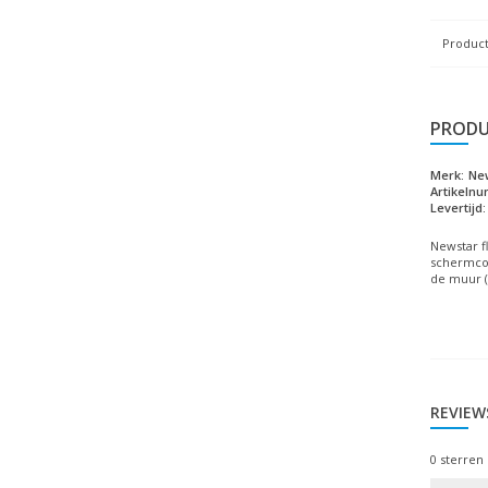
Product
PRODU
Merk:
Ne
Artikeln
Levertijd:
Newstar f
schermcomp
de muur (
REVIEW
0
sterren 