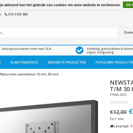
 je akkoord met het gebruik van cookies om onze website te verbeteren.
Dit 
n
010 3100 600
Zoek
Inkoopvoordelen met een SLA
Volledig geïnstalleerd binn
eigen omgeving
S
KLANTENSERVICE
NIEUWSTE PRODUCTEN
POPULAIRE PRODUCTE
flatscreen wandsteun 10 t/m 30 inch
NEWST
T/M 30 
FPMA-W25
€
€12,00
Excl. btw
Levertijd:
1