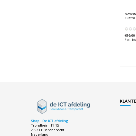
Newst
10 t/m 
€12,00
Excl. bt
KLANTE
Shop - De ICT afdeling
Trondheim 11-15
2993 LE Barendrecht
Nederland