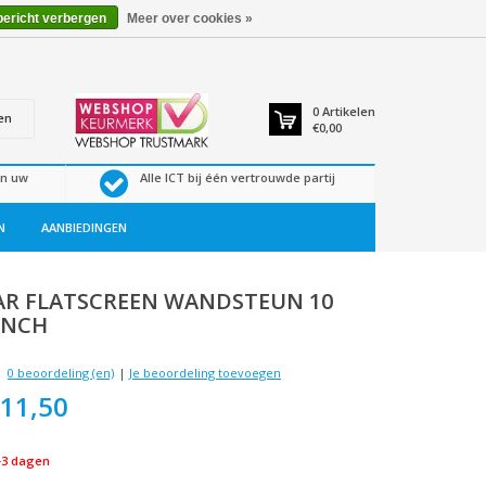
bericht verbergen
Meer over cookies »
0
Artikelen
en
€0,00
en uw
Alle ICT bij één vertrouwde partij
N
AANBIEDINGEN
AR
FLATSCREEN WANDSTEUN 10
INCH
0 beoordeling (en)
|
Je beoordeling toevoegen
11,50
-3 dagen