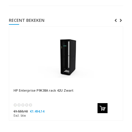
RECENT BEKEKEN
HP
Enterprise P9K38A rack 42U Zwart
€1.559,10
€1.494,14
Excl. btw