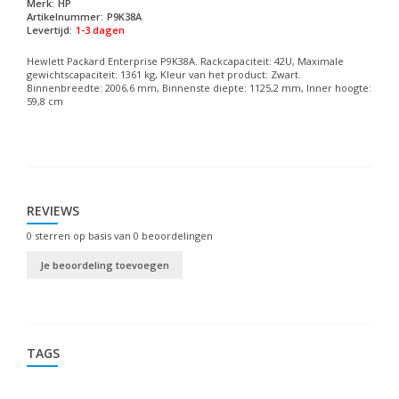
Merk:
HP
Artikelnummer:
P9K38A
Levertijd:
1-3 dagen
Hewlett Packard Enterprise P9K38A. Rackcapaciteit: 42U, Maximale
gewichtscapaciteit: 1361 kg, Kleur van het product: Zwart.
Binnenbreedte: 2006,6 mm, Binnenste diepte: 1125,2 mm, Inner hoogte:
59,8 cm
REVIEWS
0
sterren op basis van
0
beoordelingen
Je beoordeling toevoegen
TAGS