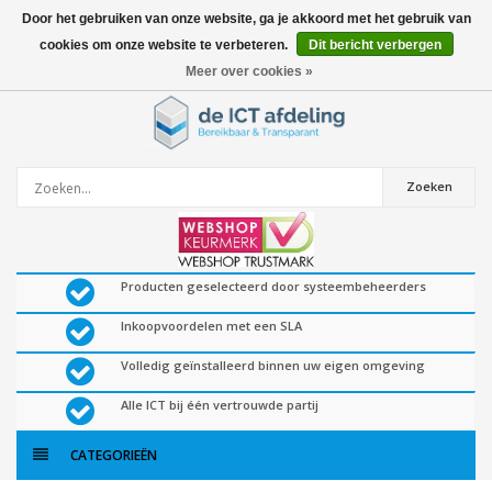
Door het gebruiken van onze website, ga je akkoord met het gebruik van
cookies om onze website te verbeteren.
Dit bericht verbergen
0
artikelen
Meer over cookies »
Zoeken
Producten geselecteerd door systeembeheerders
Inkoopvoordelen met een SLA
Volledig geïnstalleerd binnen uw eigen omgeving
Alle ICT bij één vertrouwde partij
CATEGORIEËN