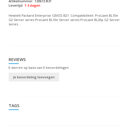
Artikelnummer:
120672-B21
Levertijd:
1-3 dagen
Hewlett Packard Enterprise 120672-B21. Compatibiliteit: ProLiant BL10e
G2 Server series ProLiant BL10e Server series ProLiant BL20p G2 Server
series...
REVIEWS
0
sterren op basis van
0
beoordelingen
Je beoordeling toevoegen
TAGS