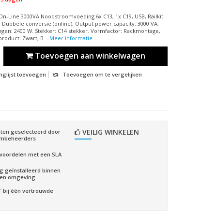
On-Line 3000VA Noodstroomvoeding 6x C13, 1x C19, USB, Railkit.
 Dubbele conversie (online), Output power capacity: 3000 VA,
gen: 2400 W. Stekker: C14 stekker. Vormfactor: Rackmontage,
roduct: Zwart, B ...
Meer informatie
Toevoegen aan winkelwagen
nglijst toevoegen
Toevoegen om te vergelijken
VEILIG WINKELEN
ten geselecteerd door
embeheerders
voordelen met een SLA
ig geïnstalleerd binnen
gen omgeving
CT bij één vertrouwde