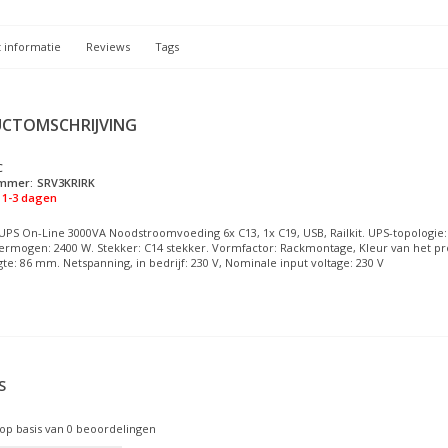
 informatie
Reviews
Tags
CTOMSCHRIJVING
C
ummer:
SRV3KRIRK
1-3 dagen
UPS On-Line 3000VA Noodstroomvoeding 6x C13, 1x C19, USB, Railkit. UPS-topologie:
ermogen: 2400 W. Stekker: C14 stekker. Vormfactor: Rackmontage, Kleur van het pr
e: 86 mm. Netspanning, in bedrijf: 230 V, Nominale input voltage: 230 V
S
op basis van
0
beoordelingen