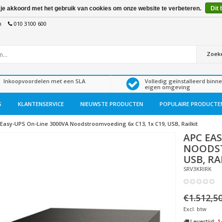
 je akkoord met het gebruik van cookies om onze website te verbeteren.
Dit 
n
010 3100 600
Zoek
Inkoopvoordelen met een SLA
Volledig geïnstalleerd binn
eigen omgeving
S
KLANTENSERVICE
NIEUWSTE PRODUCTEN
POPULAIRE PRODUCTE
Easy-UPS On-Line 3000VA Noodstroomvoeding 6x C13, 1x C19, USB, Railkit
APC
EAS
NOODST
USB, RA
SRV3KRIRK
€1.512,5
Excl. btw
Levertijd:
1