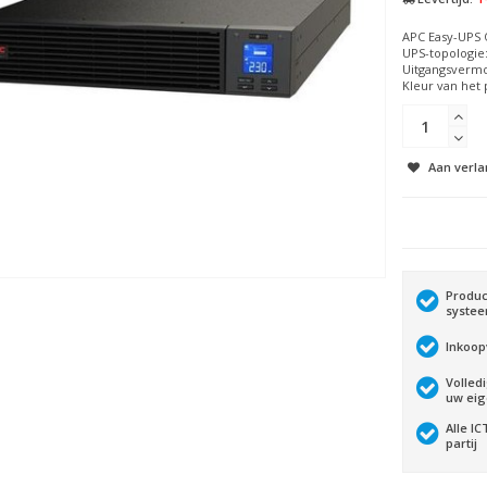
APC Easy-UPS 
UPS-topologie:
Uitgangsvermo
Kleur van het p
Aan verla
Produc
syste
Inkoop
Volled
uw ei
Alle I
partij