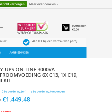
bericht verbergen
Meer over cookies »
0
Artikelen
en
€0,00
en uw
Alle ICT bij één vertrouwde partij
N
AANBIEDINGEN
Y-UPS ON-LINE 3000VA
ROOMVOEDING 6X C13, 1X C19,
ILKIT
0 beoordeling (en)
|
Je beoordeling toevoegen
€1.449,48
0
-3 dagen