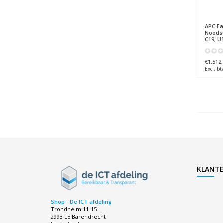
APC
Ea
Noodst
C19, US
€1.512,
Excl. bt
KLANTE
Shop - De ICT afdeling
Trondheim 11-15
2993 LE Barendrecht