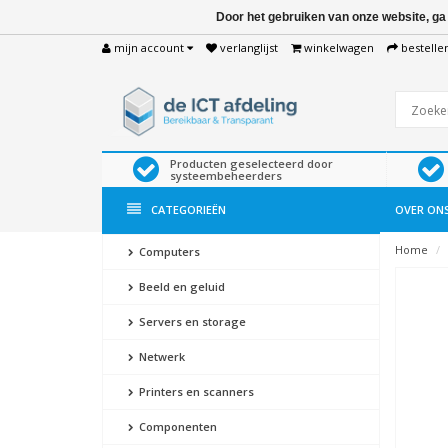
Door het gebruiken van onze website, ga
mijn account
verlanglijst
winkelwagen
bestelle
Producten geselecteerd door
systeembeheerders
CATEGORIEËN
OVER ON
Home
Computers
Beeld en geluid
Servers en storage
Netwerk
Printers en scanners
Componenten