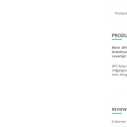
Product
PRODU
Merk:
AP
Artikeln
Levertijd:
APC Easy-
Uitgangsv
mm, Hoogt
REVIEW
0
sterren 