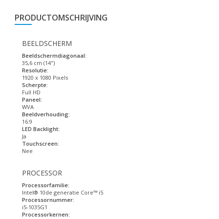
PRODUCTOMSCHRIJVING
BEELDSCHERM
Beeldschermdiagonaal:
35,6 cm (14")
Resolutie:
1920 x 1080 Pixels
Scherpte:
Full HD
Paneel:
WVA
Beeldverhouding:
16:9
LED Backlight:
Ja
Touchscreen:
Nee
PROCESSOR
Processorfamilie:
Intel® 10de generatie Core™ i5
Processornummer:
i5-1035G1
Processorkernen: