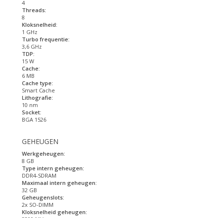
4
Threads:
8
Kloksnelheid:
1 GHz
Turbo frequentie:
3,6 GHz
TDP:
15 W
Cache:
6 MB
Cache type:
Smart Cache
Lithografie:
10 nm
Socket:
BGA 1526
GEHEUGEN
Werkgeheugen:
8 GB
Type intern geheugen:
DDR4-SDRAM
Maximaal intern geheugen:
32 GB
Geheugenslots:
2x SO-DIMM
Kloksnelheid geheugen: