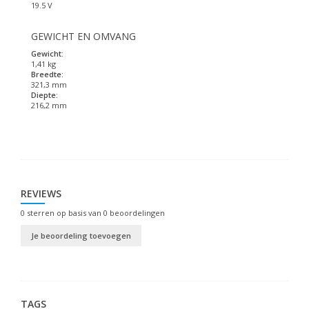
19.5 V
GEWICHT EN OMVANG
Gewicht:
1,41 kg
Breedte:
321,3 mm
Diepte:
216,2 mm
REVIEWS
0
sterren op basis van
0
beoordelingen
Je beoordeling toevoegen
TAGS