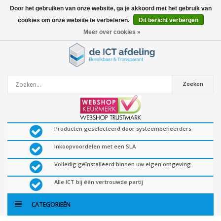
Door het gebruiken van onze website, ga je akkoord met het gebruik van
cookies om onze website te verbeteren.
Dit bericht verbergen
0
artikelen
Meer over cookies »
Zoeken
Producten geselecteerd door systeembeheerders
Inkoopvoordelen met een SLA
Volledig geïnstalleerd binnen uw eigen omgeving
Alle ICT bij één vertrouwde partij
CATEGORIEËN