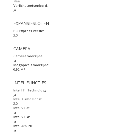
Nee
Verlicht toetsenbord:
Ja
EXPANSIESLOTEN
PCI Express versie:
3.0
CAMERA
Camera voorzijde:
Ja
Megapixels voorzijde:
0,92 MP
INTEL FUNCTIES
Intel HT Technology:
Ja
Intel Turbo Boost:
2.0
Intel VT-x:
Ja
Intel VT-d:
Ja
Intel AES-NI:
Ja