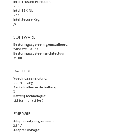
Intel Trusted Execution:
Nee
Intel TSX-NI:
Nee
Intel Secure Key:
Ja
SOFTWARE
Besturingssysteem geïnstalleerd:
Windows 10 Pro
Besturingssysteemarchitectuur:
64-bit
BATTERIJ
Voedingsaansluiting:
DC-in ingang
Aantal cellen in de batterij:
3
Batterij technologie:
Lithium-Ion (Li-Ion)
ENERGIE
Adapter uitgangsstroom:
2,31 A
Adapter voltage: