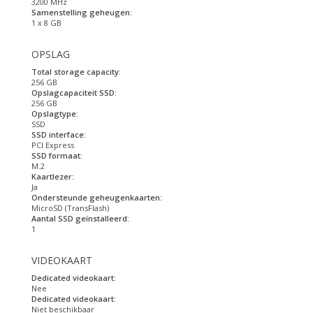
3200 MHz
Samenstelling geheugen:
1 x 8 GB
OPSLAG
Total storage capacity:
256 GB
Opslagcapaciteit SSD:
256 GB
Opslagtype:
SSD
SSD interface:
PCI Express
SSD formaat:
M.2
Kaartlezer:
Ja
Ondersteunde geheugenkaarten:
MicroSD (TransFlash)
Aantal SSD geïnstalleerd:
1
VIDEOKAART
Dedicated videokaart:
Nee
Dedicated videokaart:
Niet beschikbaar