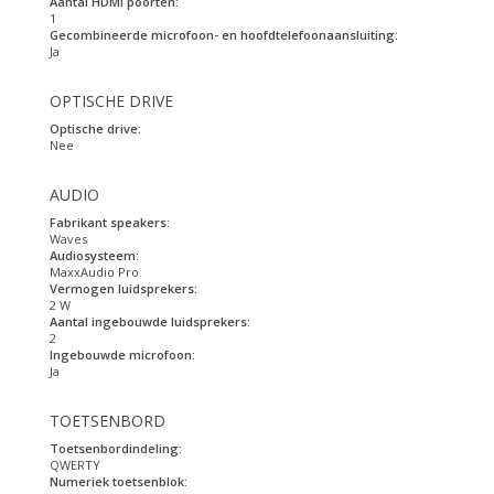
Aantal HDMI poorten:
1
Gecombineerde microfoon- en hoofdtelefoonaansluiting:
Ja
OPTISCHE DRIVE
Optische drive:
Nee
AUDIO
Fabrikant speakers:
Waves
Audiosysteem:
MaxxAudio Pro
Vermogen luidsprekers:
2 W
Aantal ingebouwde luidsprekers:
2
Ingebouwde microfoon:
Ja
TOETSENBORD
Toetsenbordindeling:
QWERTY
Numeriek toetsenblok: