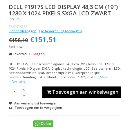
DELL
P1917S LED DISPLAY 48,3 CM (19")
1280 X 1024 PIXELS SXGA LCD ZWART
P1917S
0 beoordeling (en)
|
Je beoordeling toevoegen
€151,51
€158,10
Excl. btw
Levertijd:
1-3 dagen
DELL P1917S. Beeldschermdiagonaal: 48,3 cm (19"), Resolutie: 1280 x
1024 Pixels, HD type: SXGA, Display technologie: LCD. Beeldscherm: LED.
Beeldoppervlakte: Mat, Responstijd: 8 ms, Oorspronkelijke
beeldverhouding: 5:4, Kijkhoek, horizontaal: 178°, Kijkho ...
Meer
informatie
Toevoegen aan winkelwagen
Aan verlanglijst toevoegen
Toevoegen om te vergelijken