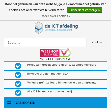
Door het gebruiken van onze website, ga je akkoord met het gebruik van
cookies om onze website te verbeteren.
Dit bericht verbergen
0
artikelen
Meer over cookies »
Zoeken
Producten geselecteerd door systeembeheerders
Inkoopvoordelen met een SLA
Volledig geïnstalleerd binnen uw eigen omgeving
Alle ICT bij één vertrouwde partij
CATEGORIEËN