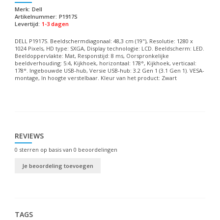
Merk:
Dell
Artikelnummer:
P1917S
Levertijd:
1-3 dagen
DELL P1917S. Beeldschermdiagonaal: 48,3 cm (19"), Resolutie: 1280 x
1024 Pixels, HD type: SXGA, Display technologie: LCD. Beeldscherm: LED.
Beeldoppervlakte: Mat, Responstijd: 8 ms, Oorspronkelijke
beeldverhouding: 5:4, Kijkhoek, horizontaal: 178°, Kijkhoek, verticaal:
178°. Ingebouwde USB-hub, Versie USB-hub: 3.2 Gen 1 (3.1 Gen 1). VESA-
montage, In hoogte verstelbaar. Kleur van het product: Zwart
REVIEWS
0
sterren op basis van
0
beoordelingen
Je beoordeling toevoegen
TAGS