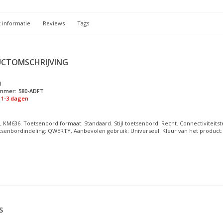
 informatie
Reviews
Tags
CTOMSCHRIJVING
l
ummer:
580-ADFT
1-3 dagen
 KM636. Toetsenbord formaat: Standaard. Stijl toetsenbord: Recht. Connectiviteitste
senbordindeling: QWERTY, Aanbevolen gebruik: Universeel. Kleur van het product: 
S