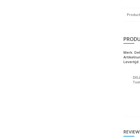
Product
PRODU
Merk:
Del
Artikeln
Levertijd:
DELL
Toet
REVIEW