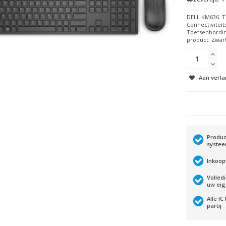
DELL KM636. To
Connectiviteit
Toetsenbordin
product: Zwart.
Aan verla
Produc
syste
Inkoop
Volled
uw ei
Alle I
partij