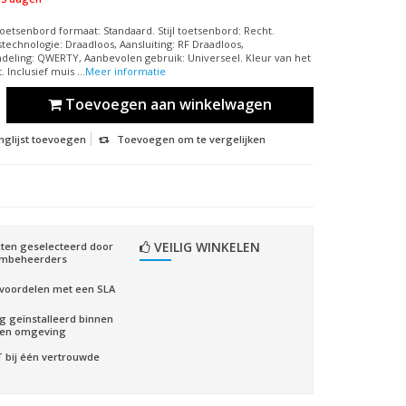
etsenbord formaat: Standaard. Stijl toetsenbord: Recht.
stechnologie: Draadloos, Aansluiting: RF Draadloos,
deling: QWERTY, Aanbevolen gebruik: Universeel. Kleur van het
 Inclusief muis ...
Meer informatie
Toevoegen aan winkelwagen
nglijst toevoegen
Toevoegen om te vergelijken
VEILIG WINKELEN
ten geselecteerd door
embeheerders
voordelen met een SLA
ig geïnstalleerd binnen
gen omgeving
CT bij één vertrouwde