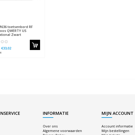
636 toetsenbord RF
loos QWERTY US
ational Zwart
€33,02
w
NSERVICE
INFORMATIE
MIJN ACCOUNT
Over ons
Account informatie
Algemene voorwaarden
Mijn bestellingen