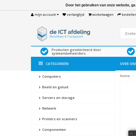
Door het gebruiken van onze website, ga
mijn account
verlanglijst
winkelwagen
bestelle
Producten geselecteerd door
systeembeheerders
CATEGORIEËN
OVER ON
Home
Computers
Beeld en geluid
Servers en storage
Netwerk
Printers en scanners
Componenten