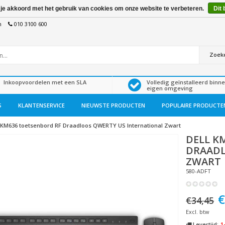
 je akkoord met het gebruik van cookies om onze website te verbeteren.
Dit 
n
010 3100 600
Zoek
Inkoopvoordelen met een SLA
Volledig geïnstalleerd binn
eigen omgeving
S
KLANTENSERVICE
NIEUWSTE PRODUCTEN
POPULAIRE PRODUCTE
KM636 toetsenbord RF Draadloos QWERTY US International Zwart
DELL
KM
DRAADL
ZWART
580-ADFT
€
€34,45
Excl. btw
Levertijd:
1