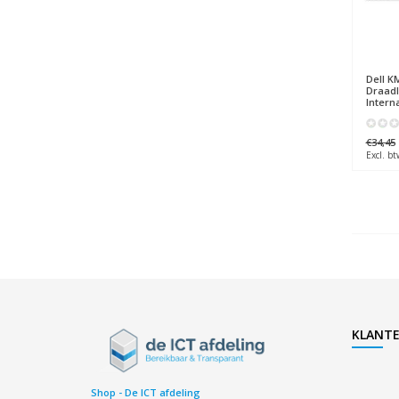
Dell
KM
Draad
Intern
€34,45
Excl. bt
KLANTE
Shop - De ICT afdeling