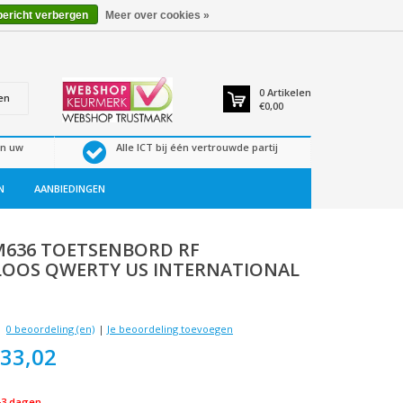
bericht verbergen
Meer over cookies »
0
Artikelen
en
€0,00
en uw
Alle ICT bij één vertrouwde partij
N
AANBIEDINGEN
636 TOETSENBORD RF
OOS QWERTY US INTERNATIONAL
0 beoordeling (en)
|
Je beoordeling toevoegen
33,02
-3 dagen