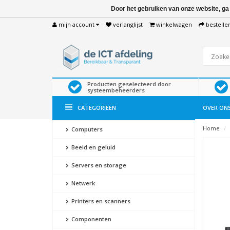
Door het gebruiken van onze website, ga
mijn account
verlanglijst
winkelwagen
bestelle
Producten geselecteerd door
systeembeheerders
CATEGORIEËN
OVER ON
Home
Computers
Beeld en geluid
Servers en storage
Netwerk
Printers en scanners
Componenten