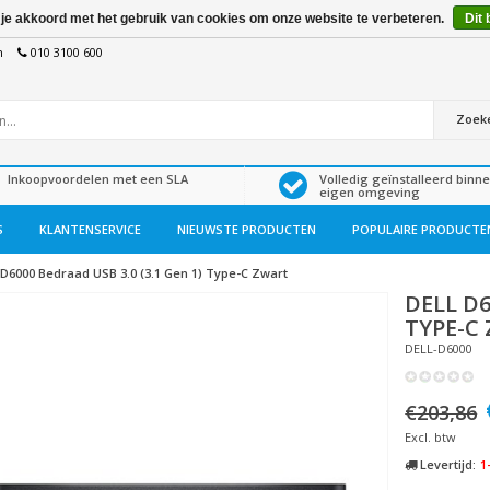
 je akkoord met het gebruik van cookies om onze website te verbeteren.
Dit 
n
010 3100 600
Zoek
Inkoopvoordelen met een SLA
Volledig geïnstalleerd binn
eigen omgeving
S
KLANTENSERVICE
NIEUWSTE PRODUCTEN
POPULAIRE PRODUCTE
D6000 Bedraad USB 3.0 (3.1 Gen 1) Type-C Zwart
DELL
D6
TYPE-C
DELL-D6000
€203,86
Excl. btw
Levertijd:
1