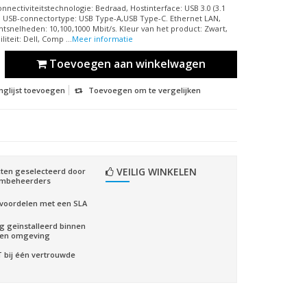
nnectiviteitstechnologie: Bedraad, Hostinterface: USB 3.0 (3.1
, USB-connectortype: USB Type-A,USB Type-C. Ethernet LAN,
tsnelheden: 10,100,1000 Mbit/s. Kleur van het product: Zwart,
iteit: Dell, Comp ...
Meer informatie
Toevoegen aan winkelwagen
nglijst toevoegen
Toevoegen om te vergelijken
VEILIG WINKELEN
ten geselecteerd door
embeheerders
voordelen met een SLA
ig geïnstalleerd binnen
gen omgeving
CT bij één vertrouwde