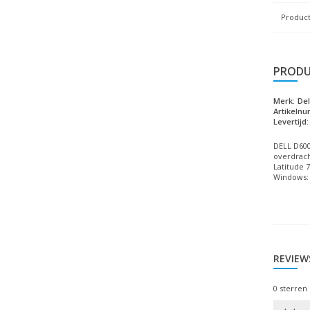
Product
PRODU
Merk:
Del
Artikeln
Levertijd:
DELL D600
overdracht
Latitude 7
Windows: 
REVIEW
0
sterren 