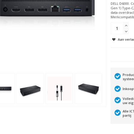
DELL D6000. Co
Gen 1) Type-C
data-overdrach
Merkcompatibil
Aan verla
Produc
syste
Inkoop
Volled
uw ei
Alle I
partij