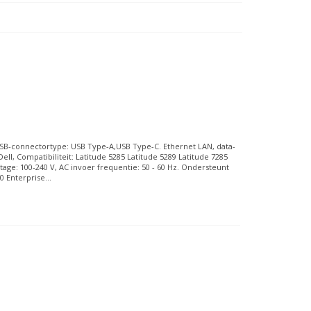
 USB-connectortype: USB Type-A,USB Type-C. Ethernet LAN, data-
ll, Compatibiliteit: Latitude 5285 Latitude 5289 Latitude 7285
tage: 100-240 V, AC invoer frequentie: 50 - 60 Hz. Ondersteunt
Enterprise...