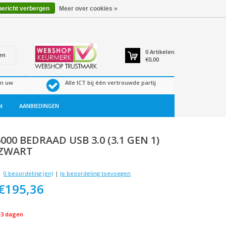
bericht verbergen
Meer over cookies »
0
Artikelen
en
€0,00
en uw
Alle ICT bij één vertrouwde partij
N
AANBIEDINGEN
000 BEDRAAD USB 3.0 (3.1 GEN 1)
 ZWART
0 beoordeling (en)
|
Je beoordeling toevoegen
€195,36
-3 dagen