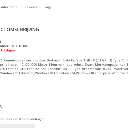
 informatie
Reviews
Tags
CTOMSCHRIJVING
l
ummer:
DELL-D6000
1-3 dagen
0. Connectiviteitstechnologie: Bedraad, Hostinterface: USB 3.0 (3.1 Gen 1) Type-C,
snelheden: 10,100,1000 Mbit/s. Kleur van het product: Zwart, Merkcompatibiliteit: De
280 Latitude 7480 Latitude 5280 Latitude 5480.... Type stroombron: DC, AC invoer vol
Windows 10 Education,Windows 10 Education x64,Windows 10 Enterprise,Windows 10 
S
op basis van
0
beoordelingen