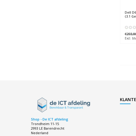
Dell
D6
(3.1 G
€203,8
Excl. bt
KLANTE
Shop - De ICT afdeling
Trondheim 11-15
2993 LE Barendrecht
Nederland