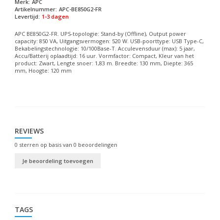
Merk:
APC
Artikelnummer:
APC-BE850G2-FR
Levertijd:
1-3 dagen
APC BE850G2-FR. UPS-topologie: Stand-by (Offline), Output power
capacity: 850 VA, Uitgangsvermogen: 520 W. USB-poorttype: USB Type-C,
Bekabelingstechnologie: 10/100Base-T. Acculevensduur (max): 5 jaar,
Accu/Batterij oplaadtijd: 16 uur. Vormfactor: Compact, Kleur van het
product: Zwart, Lengte snoer: 1,83 m. Breedte: 130 mm, Diepte: 365
mm, Hoogte: 120 mm
REVIEWS
0
sterren op basis van
0
beoordelingen
Je beoordeling toevoegen
TAGS