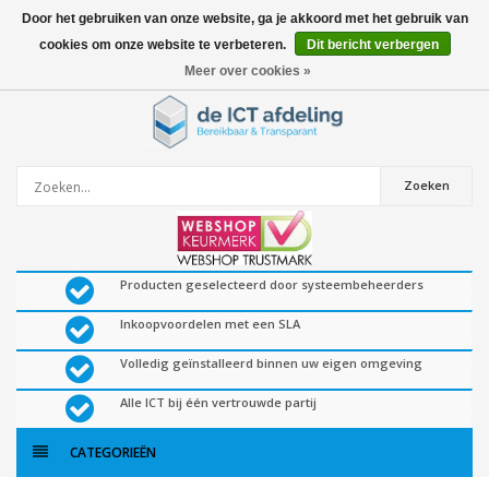
Door het gebruiken van onze website, ga je akkoord met het gebruik van
cookies om onze website te verbeteren.
Dit bericht verbergen
0
artikelen
Meer over cookies »
Zoeken
Producten geselecteerd door systeembeheerders
Inkoopvoordelen met een SLA
Volledig geïnstalleerd binnen uw eigen omgeving
Alle ICT bij één vertrouwde partij
CATEGORIEËN