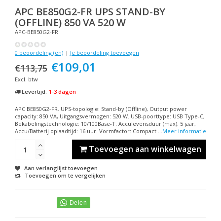
APC
BE850G2-FR UPS STAND-BY
(OFFLINE) 850 VA 520 W
APC-BE850G2-FR
0 beoordeling (en)
|
Je beoordeling toevoegen
€109,01
€113,75
Excl. btw
Levertijd:
1-3 dagen
APC BE850G2-FR. UPS-topologie: Stand-by (Offline), Output power
capacity: 850 VA, Uitgangsvermogen: 520 W. USB-poorttype: USB Type-C,
Bekabelingstechnologie: 10/100Base-T. Acculevensduur (max): 5 jaar,
Accu/Batterij oplaadtijd: 16 uur. Vormfactor: Compact ...
Meer informatie
Toevoegen aan winkelwagen
Aan verlanglijst toevoegen
Toevoegen om te vergelijken