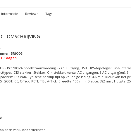
 informatie
Reviews
Tags
CTOMSCHRIJVING
C
ummer:
BR900GI
1-3 dagen
UPS Pro 900VA noodstroomvoeding 8x C13 uitgang, USB. UPS-topologie: Line-Interac
ttypes: C13 stekker, Stekker: C14 stekker, Aantal AC uitgangen: 8 AC-uitgang(en). En
apaciteit: 157 VAh, Typische backup tijd op volledige lading: 4,6 min. Kleur van het 
 GOST, CE, C-Tick, KETI, TISI, A-Tick. Breedte: 100 mm, Diepte: 382 mm, Hoogte: 
S
op basis van
0
beoordelingen