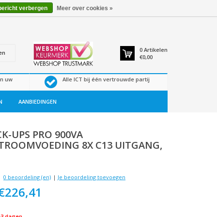
bericht verbergen
Meer over cookies »
0
Artikelen
en
€0,00
en uw
Alle ICT bij één vertrouwde partij
N
AANBIEDINGEN
K-UPS PRO 900VA
ROOMVOEDING 8X C13 UITGANG,
0 beoordeling (en)
|
Je beoordeling toevoegen
€226,41
-3 dagen