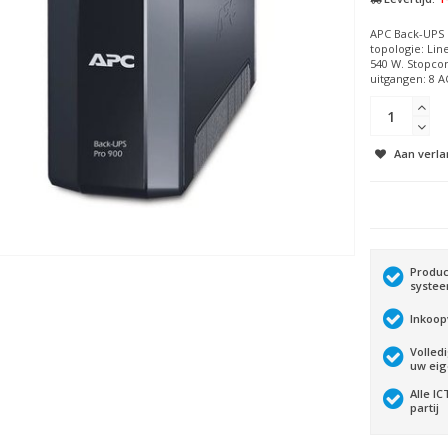
APC Back-UPS 
topologie: Lin
540 W. Stopcon
uitgangen: 8 AC
Aan verla
Produc
syste
Inkoop
Volled
uw ei
Alle I
partij