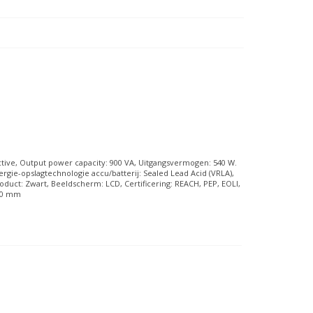
tive, Output power capacity: 900 VA, Uitgangsvermogen: 540 W.
ergie-opslagtechnologie accu/batterij: Sealed Lead Acid (VRLA),
product: Zwart, Beeldscherm: LCD, Certificering: REACH, PEP, EOLI,
250 mm