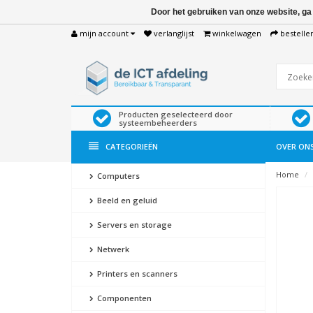
Door het gebruiken van onze website, ga
mijn account
verlanglijst
winkelwagen
bestelle
Producten geselecteerd door
systeembeheerders
CATEGORIEËN
OVER ON
Home
Computers
Beeld en geluid
Servers en storage
Netwerk
Printers en scanners
Componenten