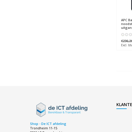
APC
Ba
noodst
uitgan
€236,2
Excl. bt
KLANTE
Shop - De ICT afdeling
Trondheim 11-15