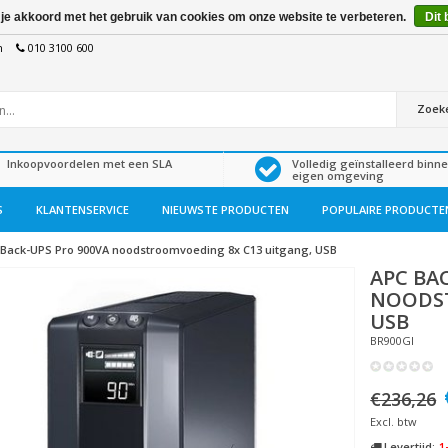
 je akkoord met het gebruik van cookies om onze website te verbeteren.
Dit 
n
010 3100 600
Zoek
Inkoopvoordelen met een SLA
Volledig geïnstalleerd binn
eigen omgeving
S
KLANTENSERVICE
NIEUWSTE PRODUCTEN
POPULAIRE PRODUCTE
Back-UPS Pro 900VA noodstroomvoeding 8x C13 uitgang, USB
APC
BAC
NOODST
USB
BR900GI
€236,26
Excl. btw
Levertijd:
1