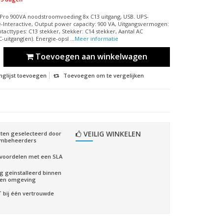
Pro 900VA noodstroomvoeding 8x C13 uitgang, USB. UPS-
e-Interactive, Output power capacity: 900 VA, Uitgangsvermogen:
tacttypes: C13 stekker, Stekker: C14 stekker, Aantal AC
-uitgang(en). Energie-opsl ...
Meer informatie
Toevoegen aan winkelwagen
nglijst toevoegen
Toevoegen om te vergelijken
VEILIG WINKELEN
ten geselecteerd door
embeheerders
voordelen met een SLA
ig geïnstalleerd binnen
gen omgeving
CT bij één vertrouwde