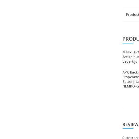
Product
PRODU
Merk:
AP
Artikeln
Levertijd:
APC Back-
Stopcontac
Batterij c
NEMKO-GS,
REVIEW
0
sterren 