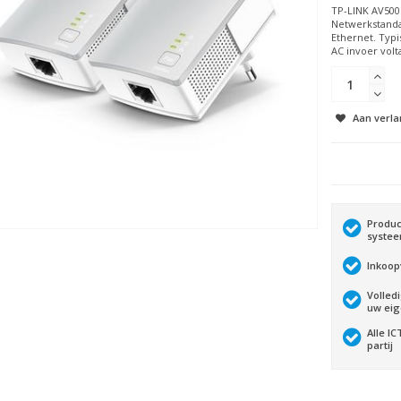
TP-LINK AV500
Netwerkstandaa
Ethernet. Typi
AC invoer volta
Aan verla
Produc
syste
Inkoop
Volled
uw ei
Alle I
partij