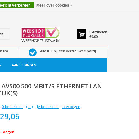
bericht verbergen
Meer over cookies »
0
Artikelen
en
€0,00
en uw
Alle ICT bij één vertrouwde partij
N
AANBIEDINGEN
K
AV500 500 MBIT/S ETHERNET LAN
TUK(S)
0 beoordeling (en)
|
Je beoordeling toevoegen
29,06
-3 dagen