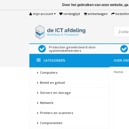
Door het gebruiken van onze website, ga
mijn account
verlanglijst
winkelwagen
bestelle
Producten geselecteerd door
systeembeheerders
CATEGORIEËN
OVER ON
Home
Computers
Beeld en geluid
Servers en storage
Netwerk
Printers en scanners
Componenten