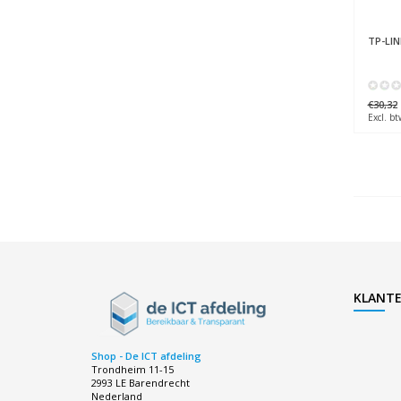
TP-LIN
€30,32
Excl. bt
KLANTE
Shop - De ICT afdeling
Trondheim 11-15
2993 LE Barendrecht
Nederland