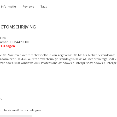
 informatie
Reviews
Tags
CTOMSCHRIJVING
LINK
ummer:
TL-PA4010 KIT
1-3 dagen
V500. Maximale overdrachtssnelheid van gegevens: 500 Mbit/s, Netwerkstandaard: IEE
roomverbruik: 4,26 W, Stroomverbruik (in standby): 0,88 W, AC invoer voltage: 220 V.
Windows 2000,Windows 2000 Professional,Windows 7 Enterprise,Windows 7 Enterpris
S
op basis van
0
beoordelingen