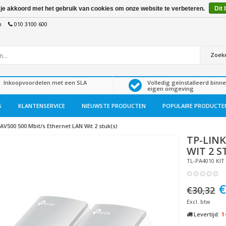
 je akkoord met het gebruik van cookies om onze website te verbeteren.
Dit 
n
010 3100 600
Zoek
Inkoopvoordelen met een SLA
Volledig geïnstalleerd binn
eigen omgeving
S
KLANTENSERVICE
NIEUWSTE PRODUCTEN
POPULAIRE PRODUCTE
AV500 500 Mbit/s Ethernet LAN Wit 2 stuk(s)
TP-LIN
WIT 2 S
TL-PA4010 KIT
€
€30,32
Excl. btw
Levertijd:
1