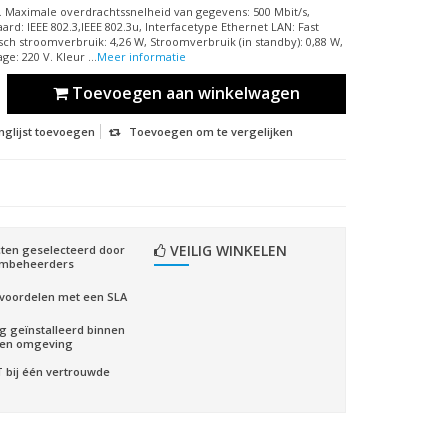
. Maximale overdrachtssnelheid van gegevens: 500 Mbit/s,
rd: IEEE 802.3,IEEE 802.3u, Interfacetype Ethernet LAN: Fast
sch stroomverbruik: 4,26 W, Stroomverbruik (in standby): 0,88 W,
ge: 220 V. Kleur ...
Meer informatie
Toevoegen aan winkelwagen
nglijst toevoegen
Toevoegen om te vergelijken
VEILIG WINKELEN
ten geselecteerd door
embeheerders
voordelen met een SLA
ig geïnstalleerd binnen
gen omgeving
CT bij één vertrouwde