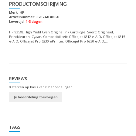
PRODUCTOMSCHRIJVING
Merk:
HP
Artikelnummer:
C2P24AE#BGX
Levertijd:
1-3 dagen
HP 935XL High Yield Cyan Original Ink Cartridge. Soort: Origineel,
Printkleuren: Cyaan, Compatibiliteit: Officejet 6812 e-AiO, Officejet 6815
e-AiO, Officejet Pro 6230 ePrinter, Officejet Pro 6830 e-AiO,...
REVIEWS
0
sterren op basis van
0
beoordelingen
Je beoordeling toevoegen
TAGS