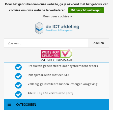
Door het gebruiken van onze website, ga je akkoord met het gebruik van
cookies om onze website te verbeteren.
Dit bericht verbergen
0
artikelen
Meer over cookies »
Zoeken
Producten geselecteerd door systeembeheerders
Inkoopvoordelen met een SLA
Volledig geïnstalleerd binnen uw eigen omgeving
Alle ICT bij één vertrouwde partij
CATEGORIEËN