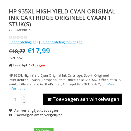
HP
935XL HIGH YIELD CYAN ORIGINAL
INK CARTRIDGE ORIGINEEL CYAAN 1
STUK(S)
C2P24AE#BGX
0 beoordeling (en)
|
Je beoordeling toevoegen
€17,99
€18,77
Excl. btw
Levertijd:
1-3 dagen
HP 935XL High Yield Cyan Original Ink Cartridge. Soort: Origineel,
Printkleuren: Cyaan, Compatibiliteit: Officejet 6812 e-AiO, Officejet 6815
e-AiO, Officejet Pro 6230 ePrinter, Officejet Pro 6830 e-AiO,... ...
Meer
informatie
Toevoegen aan winkelwagen
Aan verlanglijst toevoegen
Toevoegen om te vergelijken