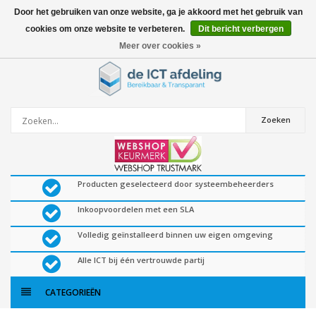
Door het gebruiken van onze website, ga je akkoord met het gebruik van
cookies om onze website te verbeteren.
Dit bericht verbergen
0
artikelen
Meer over cookies »
Zoeken
Producten geselecteerd door systeembeheerders
Inkoopvoordelen met een SLA
Volledig geïnstalleerd binnen uw eigen omgeving
Alle ICT bij één vertrouwde partij
CATEGORIEËN