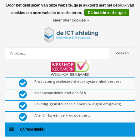
Door het gebruiken van onze website, ga je akkoord met het gebruik van
cookies om onze website te verbeteren.
Dit bericht verbergen
0
artikelen
Meer over cookies »
Zoeken
Producten geselecteerd door systeembeheerders
Inkoopvoordelen met een SLA
Volledig geïnstalleerd binnen uw eigen omgeving
Alle ICT bij één vertrouwde partij
CATEGORIEËN