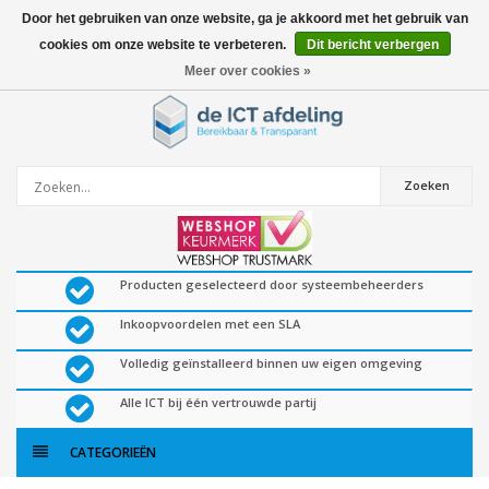
Door het gebruiken van onze website, ga je akkoord met het gebruik van
cookies om onze website te verbeteren.
Dit bericht verbergen
0
artikelen
Meer over cookies »
Zoeken
Producten geselecteerd door systeembeheerders
Inkoopvoordelen met een SLA
Volledig geïnstalleerd binnen uw eigen omgeving
Alle ICT bij één vertrouwde partij
CATEGORIEËN