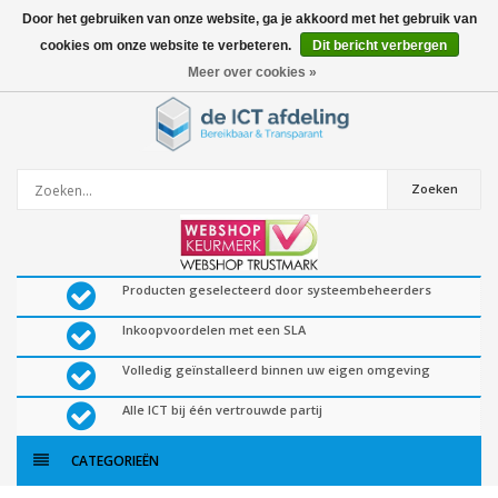
Door het gebruiken van onze website, ga je akkoord met het gebruik van
cookies om onze website te verbeteren.
Dit bericht verbergen
0
artikelen
Meer over cookies »
Zoeken
Producten geselecteerd door systeembeheerders
Inkoopvoordelen met een SLA
Volledig geïnstalleerd binnen uw eigen omgeving
Alle ICT bij één vertrouwde partij
CATEGORIEËN