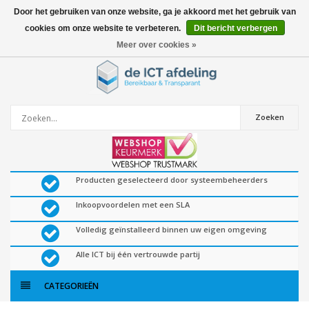
Door het gebruiken van onze website, ga je akkoord met het gebruik van
cookies om onze website te verbeteren.
Dit bericht verbergen
0
artikelen
Meer over cookies »
Zoeken
Producten geselecteerd door systeembeheerders
Inkoopvoordelen met een SLA
Volledig geïnstalleerd binnen uw eigen omgeving
Alle ICT bij één vertrouwde partij
CATEGORIEËN