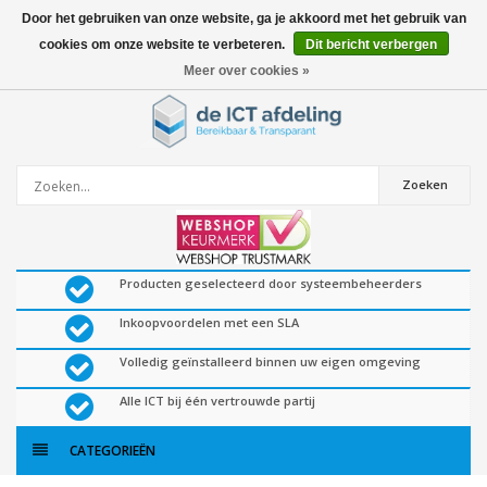
Door het gebruiken van onze website, ga je akkoord met het gebruik van
cookies om onze website te verbeteren.
Dit bericht verbergen
0
artikelen
Meer over cookies »
Zoeken
Producten geselecteerd door systeembeheerders
Inkoopvoordelen met een SLA
Volledig geïnstalleerd binnen uw eigen omgeving
Alle ICT bij één vertrouwde partij
CATEGORIEËN