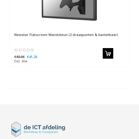
Newstar
Flatscreen Wandsteun (2 draaipunten & kantelbaar)
€43,06
€41,26
Excl. btw