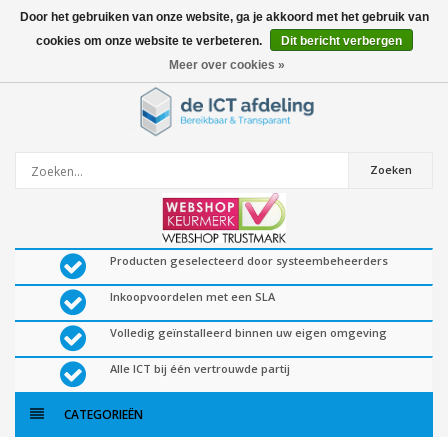
Door het gebruiken van onze website, ga je akkoord met het gebruik van
cookies om onze website te verbeteren.
Dit bericht verbergen
0
artikelen
Meer over cookies »
Zoeken
Producten geselecteerd door systeembeheerders
Inkoopvoordelen met een SLA
Volledig geïnstalleerd binnen uw eigen omgeving
Alle ICT bij één vertrouwde partij
CATEGORIEËN