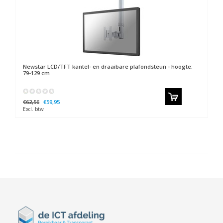
Newstar
LCD/TFT kantel- en draaibare plafondsteun - hoogte:
79-129 cm
€62,56
€59,95
Excl. btw