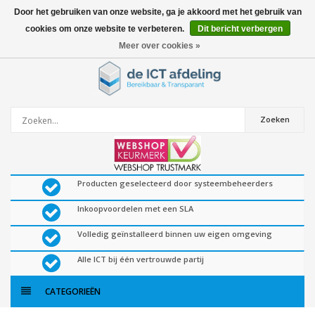
Door het gebruiken van onze website, ga je akkoord met het gebruik van
cookies om onze website te verbeteren.
Dit bericht verbergen
0
artikelen
Meer over cookies »
Zoeken
Producten geselecteerd door systeembeheerders
Inkoopvoordelen met een SLA
Volledig geïnstalleerd binnen uw eigen omgeving
Alle ICT bij één vertrouwde partij
CATEGORIEËN