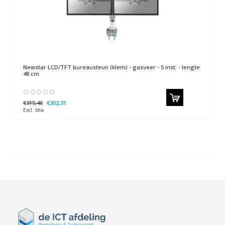
Newstar
LCD/TFT bureausteun (klem) - gasveer - 5 inst. - lengte
48 cm
€315,46
€302,31
Excl. btw