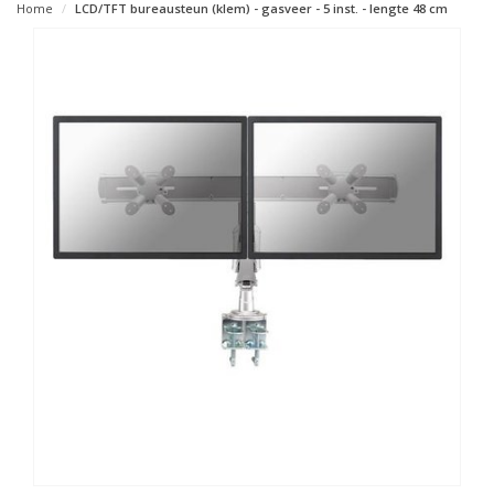
Home
LCD/TFT bureausteun (klem) - gasveer - 5 inst. - lengte 48 cm