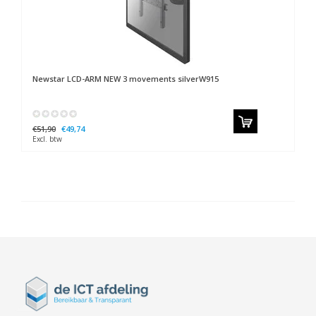
Newstar
LCD-ARM NEW 3 movements silverW915
€51,90
€49,74
Excl. btw