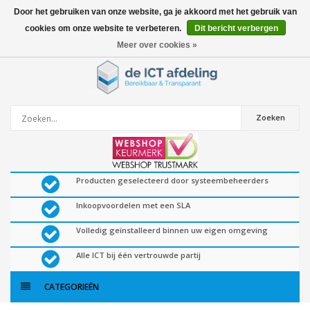
Door het gebruiken van onze website, ga je akkoord met het gebruik van
cookies om onze website te verbeteren.
Dit bericht verbergen
0
artikelen
Meer over cookies »
Zoeken
Producten geselecteerd door systeembeheerders
Inkoopvoordelen met een SLA
Volledig geïnstalleerd binnen uw eigen omgeving
Alle ICT bij één vertrouwde partij
CATEGORIEËN