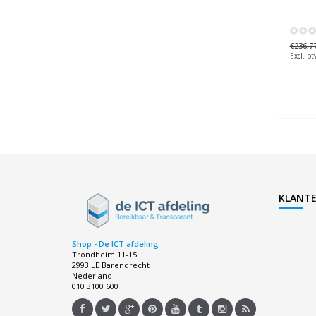
€236,7
Excl. bt
KLANTE
Shop - De ICT afdeling
Trondheim 11-15
2993 LE Barendrecht
Nederland
010 3100 600