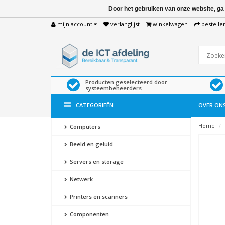
Door het gebruiken van onze website, ga
mijn account
verlanglijst
winkelwagen
bestelle
Producten geselecteerd door
systeembeheerders
CATEGORIEËN
OVER ON
Home
Computers
Beeld en geluid
Servers en storage
Netwerk
Printers en scanners
Componenten