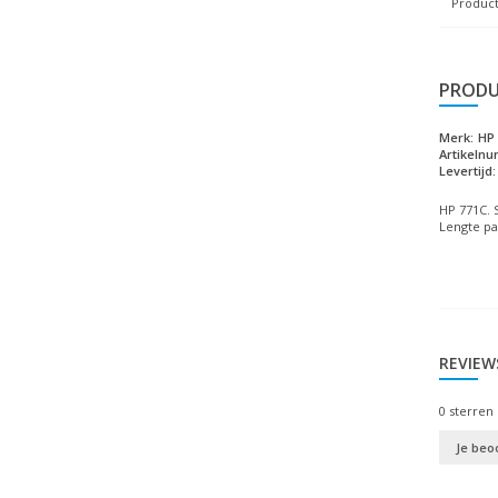
Product
PRODU
Merk:
HP
Artikeln
Levertijd:
HP 771C. 
Lengte pal
REVIEW
0
sterren 
Je beo