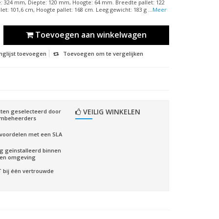
e: 324 mm, Diepte: 120 mm, Hoogte: 64 mm. Breedte pallet: 122
let: 101,6 cm, Hoogte pallet: 168 cm. Leeg gewicht: 183 g ...
Meer
Toevoegen aan winkelwagen
nglijst toevoegen
Toevoegen om te vergelijken
VEILIG WINKELEN
ten geselecteerd door
embeheerders
voordelen met een SLA
ig geïnstalleerd binnen
gen omgeving
CT bij één vertrouwde