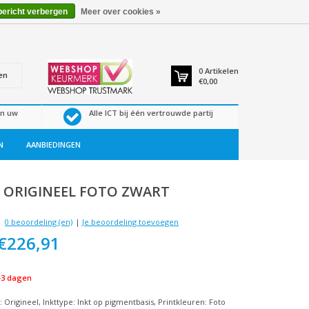
bericht verbergen
Meer over cookies »
0
Artikelen
en
€0,00
en uw
Alle ICT bij één vertrouwde partij
N
AANBIEDINGEN
C ORIGINEEL FOTO ZWART
0 beoordeling (en)
|
Je beoordeling toevoegen
€226,91
-3 dagen
: Origineel, Inkttype: Inkt op pigmentbasis, Printkleuren: Foto