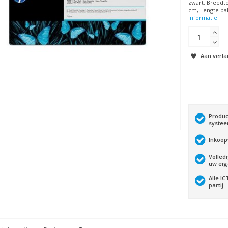
zwart. Breedt
cm, Lengte pal
informatie
Aan verla
Produc
syste
Inkoop
Volled
uw ei
Alle I
partij