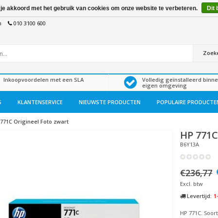
 je akkoord met het gebruik van cookies om onze website te verbeteren.
Dit 
n
010 3100 600
Zoek
Inkoopvoordelen met een SLA
Volledig geïnstalleerd binn
eigen omgeving
S
KLANTENSERVICE
NIEUWSTE PRODUCTEN
POPULAIRE PRODUCTE
771C Origineel Foto zwart
HP
771
B6Y13A
€236,77
Excl. btw
Levertijd:
1
HP 771C. Soort