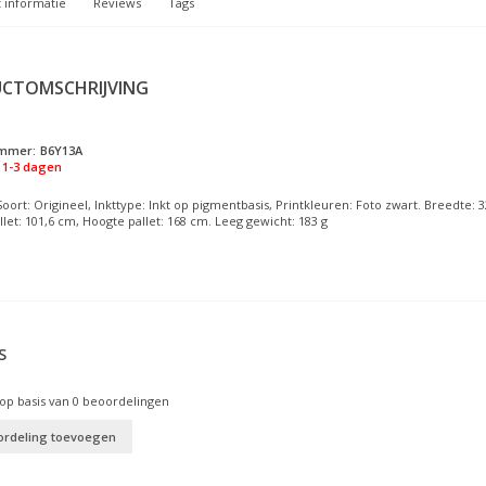
 informatie
Reviews
Tags
CTOMSCHRIJVING
ummer:
B6Y13A
1-3 dagen
Soort: Origineel, Inkttype: Inkt op pigmentbasis, Printkleuren: Foto zwart. Breedte
let: 101,6 cm, Hoogte pallet: 168 cm. Leeg gewicht: 183 g
S
op basis van
0
beoordelingen
ordeling toevoegen