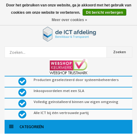
Door het gebruiken van onze website, ga je akkoord met het gebruik van
cookies om onze website te verbeteren.
Dit bericht verbergen
0
artikelen
Meer over cookies »
Zoeken
Producten geselecteerd door systeembeheerders
Inkoopvoordelen met een SLA
Volledig geïnstalleerd binnen uw eigen omgeving
Alle ICT bij één vertrouwde partij
CATEGORIEËN