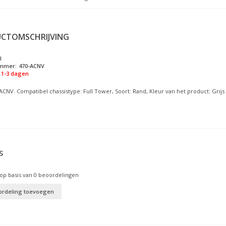
CTOMSCHRIJVING
l
ummer:
470-ACNV
1-3 dagen
ACNV. Compatibel chassistype: Full Tower, Soort: Rand, Kleur van het product: Grijs
S
op basis van
0
beoordelingen
ordeling toevoegen