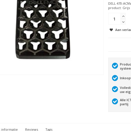
DELL 470-ACNV.
product: Grijs .
Aan verla
Produc
syste
Inkoop
Volled
uw ei
Alle I
partij
 informatie
Reviews
Tags