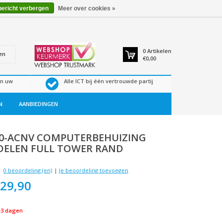
bericht verbergen
Meer over cookies »
0
Artikelen
en
€0,00
en uw
Alle ICT bij één vertrouwde partij
N
AANBIEDINGEN
0-ACNV COMPUTERBEHUIZING
ELEN FULL TOWER RAND
0 beoordeling (en)
|
Je beoordeling toevoegen
29,90
-3 dagen