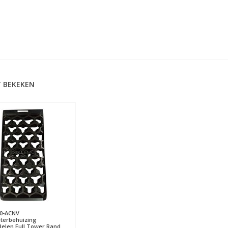
 BEKEKEN
0-ACNV
terbehuizing
elen Full Tower Rand