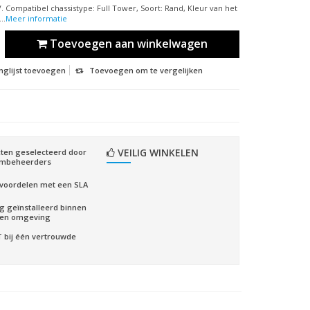
 Compatibel chassistype: Full Tower, Soort: Rand, Kleur van het
..
Meer informatie
Toevoegen aan winkelwagen
nglijst toevoegen
Toevoegen om te vergelijken
VEILIG WINKELEN
ten geselecteerd door
embeheerders
voordelen met een SLA
ig geïnstalleerd binnen
gen omgeving
CT bij één vertrouwde