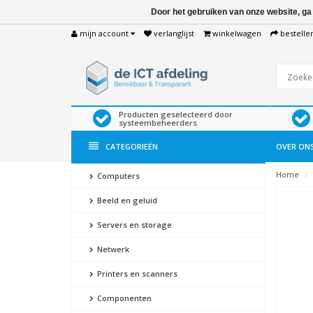
Door het gebruiken van onze website, ga
mijn account
verlanglijst
winkelwagen
bestelle
Producten geselecteerd door
systeembeheerders
CATEGORIEËN
OVER ON
Home
Computers
Beeld en geluid
Servers en storage
Netwerk
Printers en scanners
Componenten