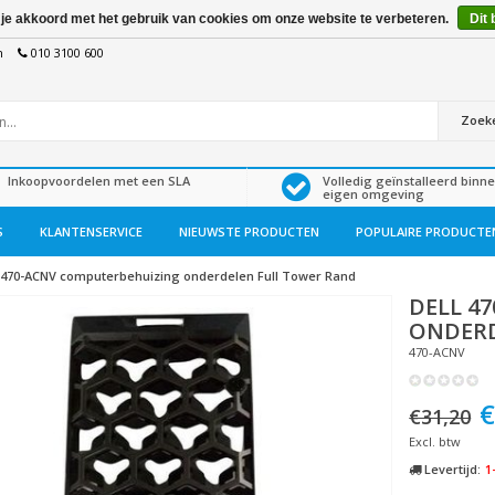
 je akkoord met het gebruik van cookies om onze website te verbeteren.
Dit 
n
010 3100 600
Zoek
Inkoopvoordelen met een SLA
Volledig geïnstalleerd binn
eigen omgeving
S
KLANTENSERVICE
NIEUWSTE PRODUCTEN
POPULAIRE PRODUCTE
470-ACNV computerbehuizing onderdelen Full Tower Rand
DELL
47
ONDERD
470-ACNV
€
€31,20
Excl. btw
Levertijd:
1