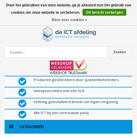
Door het gebruiken van onze website, ga je akkoord met het gebruik van
cookies om onze website te verbeteren.
Dit bericht verbergen
0
artikelen
Meer over cookies »
Zoeken
Producten geselecteerd door systeembeheerders
Inkoopvoordelen met een SLA
Volledig geïnstalleerd binnen uw eigen omgeving
Alle ICT bij één vertrouwde partij
CATEGORIEËN