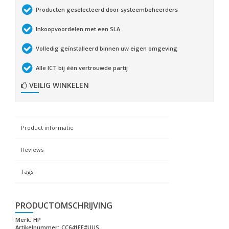
Producten geselecteerd door systeembeheerders
Inkoopvoordelen met een SLA
Volledig geïnstalleerd binnen uw eigen omgeving
Alle ICT bij één vertrouwde partij
VEILIG WINKELEN
Product informatie
Reviews
Tags
PRODUCTOMSCHRIJVING
Merk:
HP
Artikelnummer:
CC641EE#UUS