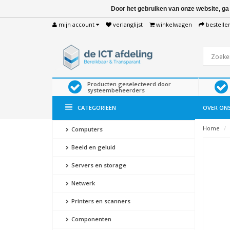
Door het gebruiken van onze website, ga
mijn account
verlanglijst
winkelwagen
bestelle
Producten geselecteerd door
systeembeheerders
CATEGORIEËN
OVER ON
Home
Computers
Beeld en geluid
Servers en storage
Netwerk
Printers en scanners
Componenten