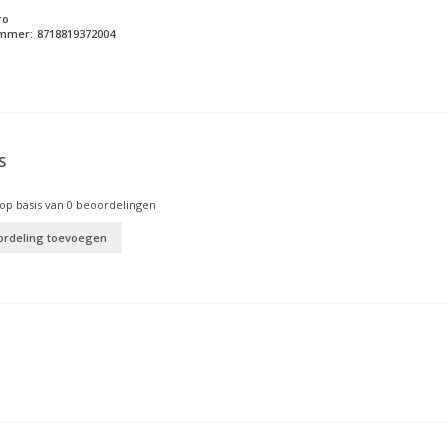
ro
ummer:
8718819372004
S
op basis van
0
beoordelingen
ordeling toevoegen