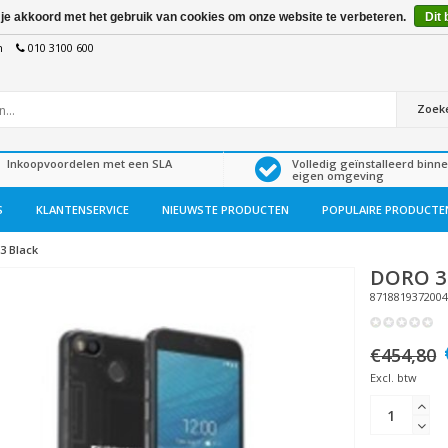
 je akkoord met het gebruik van cookies om onze website te verbeteren.
Dit 
n
010 3100 600
Zoek
Inkoopvoordelen met een SLA
Volledig geïnstalleerd binn
eigen omgeving
S
KLANTENSERVICE
NIEUWSTE PRODUCTEN
POPULAIRE PRODUCTE
3 Black
DORO
3
871881937200
€454,80
Excl. btw