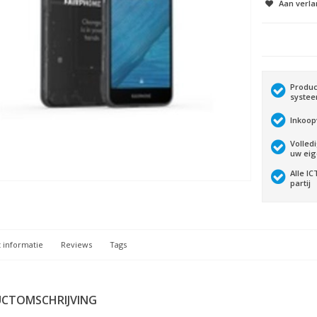
Aan verla
Produc
syste
Inkoop
Volled
uw ei
Alle I
partij
 informatie
Reviews
Tags
CTOMSCHRIJVING