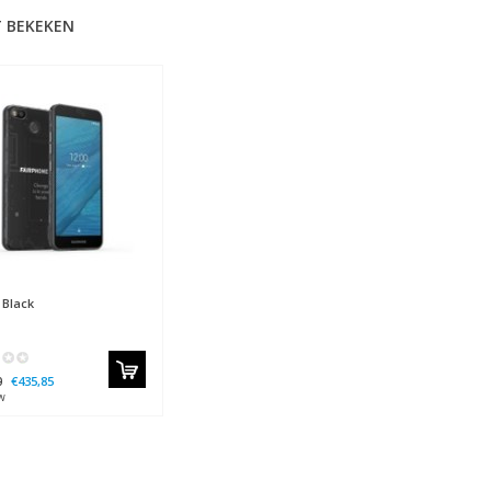
 BEKEKEN
 Black
0
€435,85
w