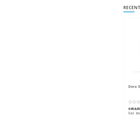
RECENT
Doro
3
€454,8
Excl. bt