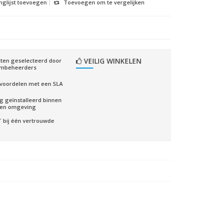
nglijst toevoegen
Toevoegen om te vergelijken
VEILIG WINKELEN
ten geselecteerd door
embeheerders
voordelen met een SLA
ig geïnstalleerd binnen
gen omgeving
CT bij één vertrouwde