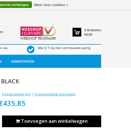
bericht verbergen
Meer over cookies »
0
Artikelen
en
€0,00
en uw
Alle ICT bij één vertrouwde partij
N
AANBIEDINGEN
 BLACK
4
0 beoordeling (en)
|
Je beoordeling toevoegen
€435,85
Toevoegen aan winkelwagen