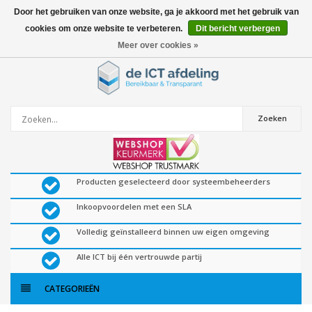
Door het gebruiken van onze website, ga je akkoord met het gebruik van
cookies om onze website te verbeteren.
Dit bericht verbergen
0
artikelen
Meer over cookies »
Zoeken
Producten geselecteerd door systeembeheerders
Inkoopvoordelen met een SLA
Volledig geïnstalleerd binnen uw eigen omgeving
Alle ICT bij één vertrouwde partij
CATEGORIEËN