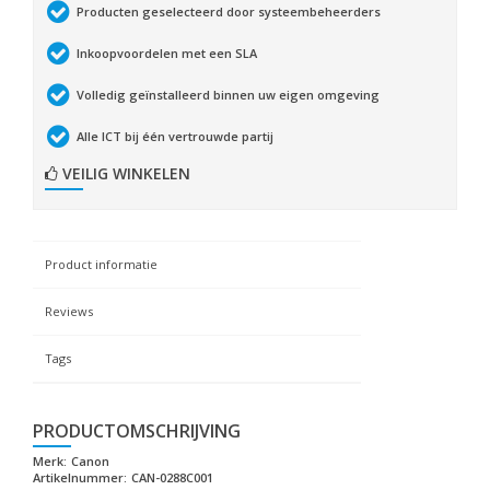
Producten geselecteerd door systeembeheerders
Inkoopvoordelen met een SLA
Volledig geïnstalleerd binnen uw eigen omgeving
Alle ICT bij één vertrouwde partij
VEILIG WINKELEN
Product informatie
Reviews
Tags
PRODUCTOMSCHRIJVING
Merk:
Canon
Artikelnummer:
CAN-0288C001